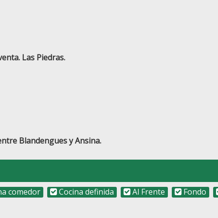
enta. Las Piedras.
 entre Blandengues y Ansina.
na comedor
Cocina definida
Al Frente
Fondo