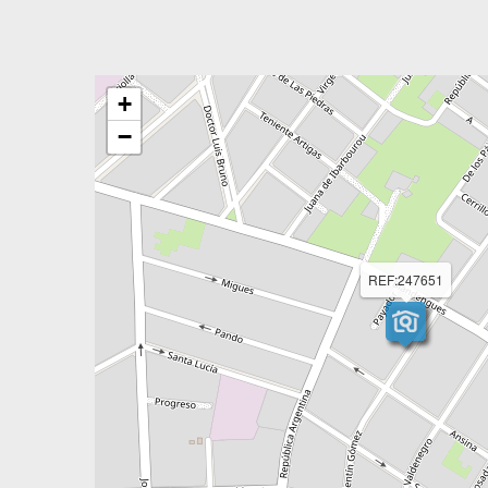
+
−
REF:247651