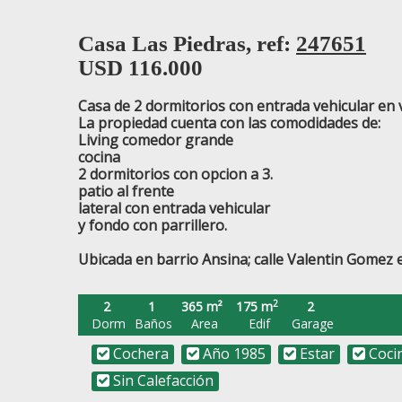
Casa Las Piedras, ref:
247651
USD
116.000
Casa de 2 dormitorios con entrada vehicular en v
La propiedad cuenta con las comodidades de:
Living comedor grande
cocina
2 dormitorios con opcion a 3.
patio al frente
lateral con entrada vehicular
y fondo con parrillero.
Ubicada en barrio Ansina; calle Valentin Gomez
2
2
1
365 m²
175 m
2
Dorm
Baños
Area
Edif
Garage
Cochera
Año 1985
Estar
Coci
Sin Calefacción