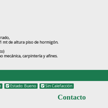
rrado,
a 1 mt de altura piso de hormigón.
to)
 mecánica, carpintería y afines.
e
Estado: Bueno
Sin Calefacción
Contacto