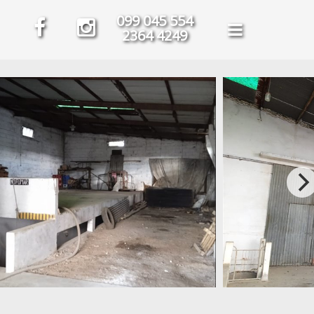
099 045 554
2364 4249