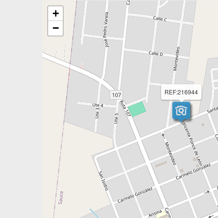
+
−
REF:216944