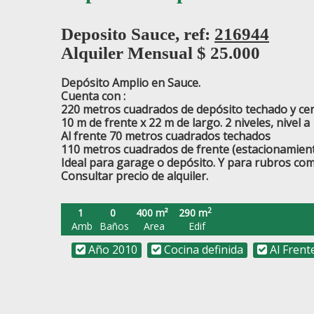
Deposito Sauce, ref:
216944
Alquiler Mensual $
25.000
Depósito Amplio en Sauce.
Cuenta con :
220 metros cuadrados de depósito techado y ce
10 m de frente x 22 m de largo. 2 niveles, nivel 
Al frente 70 metros cuadrados techados
110 metros cuadrados de frente (estacionamien
Ideal para garage o depósito. Y para rubros como
Consultar precio de alquiler.
2
1
0
400 m²
290 m
Amb
Baños
Area
Edif
Año 2010
Cocina definida
Al Frent