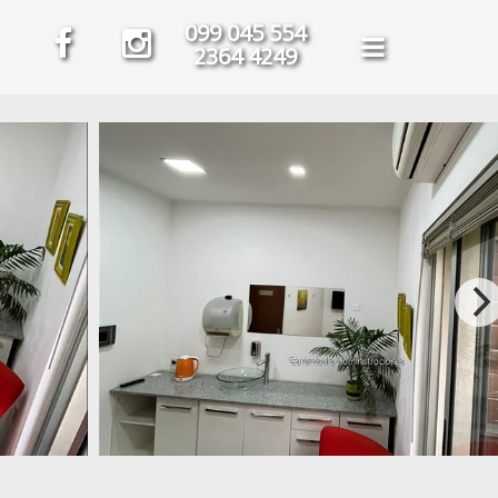
099 045 554
2364 4249