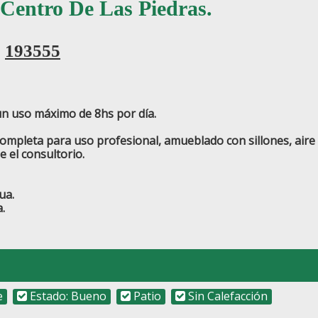
 Centro De Las Piedras.
:
193555
 un uso máximo de 8hs por día.
mpleta para uso profesional, amueblado con sillones, aire aco
e el consultorio.
ua.
.
e
Estado: Bueno
Patio
Sin Calefacción